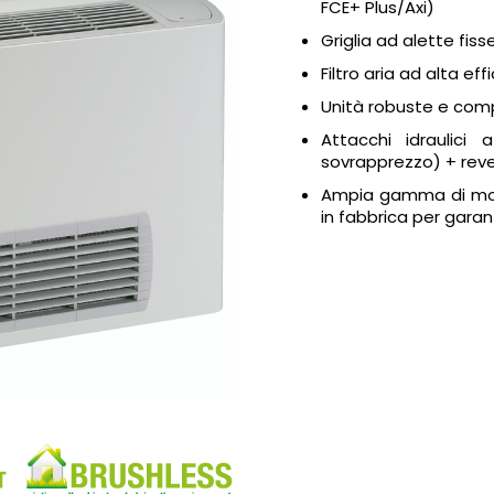
FCE+ Plus/Axi)
Griglia ad alette fiss
Filtro aria ad alta ef
Unità robuste e comp
Attacchi idraulici
sovrapprezzo) + rever
Ampia gamma di model
in fabbrica per garan