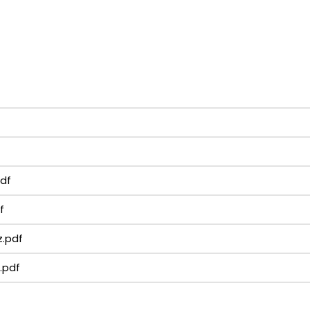
pdf
f
z.pdf
t.pdf