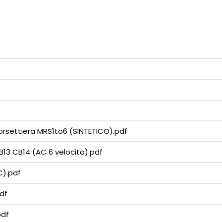
orsettiera MRS1to6 (SINTETICO).pdf
13 CB14 (AC 6 velocita).pdf
C).pdf
df
pdf